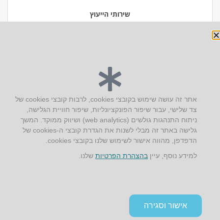
שירותי הייעוץ
יצירת קשר
אתר זה עושה שימוש בקובצי cookies, לרבות קובצי cookies של
צד שלישי, עבור שיפור הפונקציונליות, שיפור חוויית הגלישה,
AUS אוסטרליץ אדריכלות
ניתוח התנהגות גולשים (web analytics) ושיווק ממוקד. המשך
קק"ל 71 טבעון
גלישה באתר זה מבלי לשנות את הגדרת קובצי ה-cookies של
טלפון:
04-8772469
הדפדפן, מהווה אישור לשימוש שלנו בקובצי cookies.
דוא״ל:
info@aus.co.il
למידע נוסף, עיין
בהצהרת הפרטיות
שלנו.
Instagram
LinkedIn
YouTube
Google+
Facebook
הצהרת נגישות
אישור וסגירה
תקנון אתר ומדיניות פרטיות