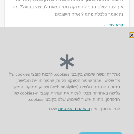
איך עבר עולם הבניה הירוקה מסיסמאות לביצוע בפועל? מה
זה אומר כלכלת פחמן? איזה חישובים
קרא עוד ←
יצירת קשר
אתר זה עושה שימוש בקובצי cookies, לרבות קובצי cookies של
צד שלישי, עבור שיפור הפונקציונליות, שיפור חוויית הגלישה,
AUS אוסטרליץ אדריכלות
ניתוח התנהגות גולשים (web analytics) ושיווק ממוקד. המשך
קק"ל 71 טבעון
גלישה באתר זה מבלי לשנות את הגדרת קובצי ה-cookies של
טלפון:
04-8772469
הדפדפן, מהווה אישור לשימוש שלנו בקובצי cookies.
דוא״ל:
info@aus.co.il
למידע נוסף, עיין
בהצהרת הפרטיות
שלנו.
Instagram
LinkedIn
YouTube
Google+
Facebook