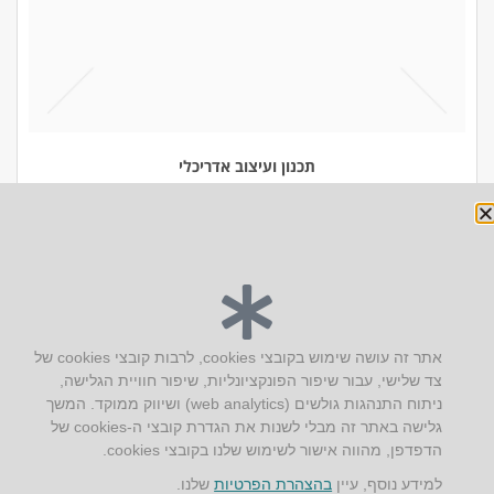
תכנון ועיצוב אדריכלי
יצירת קשר
אתר זה עושה שימוש בקובצי cookies, לרבות קובצי cookies של
צד שלישי, עבור שיפור הפונקציונליות, שיפור חוויית הגלישה,
AUS אוסטרליץ אדריכלות
ניתוח התנהגות גולשים (web analytics) ושיווק ממוקד. המשך
קק"ל 71 טבעון
גלישה באתר זה מבלי לשנות את הגדרת קובצי ה-cookies של
טלפון:
04-8772469
הדפדפן, מהווה אישור לשימוש שלנו בקובצי cookies.
דוא״ל:
info@aus.co.il
למידע נוסף, עיין
בהצהרת הפרטיות
שלנו.