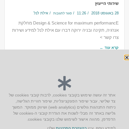
שירותי הייעוץ
28 באוגוסט 2018
11:26
אילת לנל
סגור לתגובות
Design & Science for maximum performancE מחלקת
אנרגיה, תקינה ובניה ירוקה דברו עם אילת לנל למידע ושירות
צרו קשר >
קרא עוד ←
יצירת קשר
אתר זה עושה שימוש בקובצי cookies, לרבות קובצי cookies של
צד שלישי, עבור שיפור הפונקציונליות, שיפור חוויית הגלישה,
AUS אוסטרליץ אדריכלות
ניתוח התנהגות גולשים (web analytics) ושיווק ממוקד. המשך
קק"ל 71 טבעון
גלישה באתר זה מבלי לשנות את הגדרת קובצי ה-cookies של
טלפון:
04-8772469
הדפדפן, מהווה אישור לשימוש שלנו בקובצי cookies.
דוא״ל:
info@aus.co.il
למידע נוסף, עיין
בהצהרת הפרטיות
שלנו.