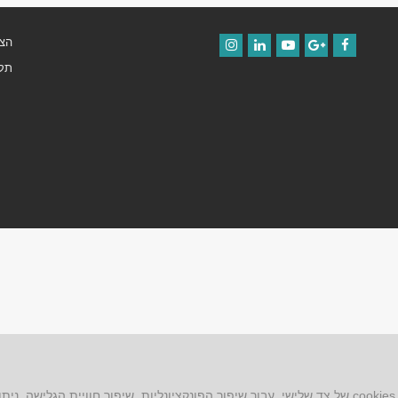
הצה
Instagram
LinkedIn
YouTube
Google+
Facebook
תקנ