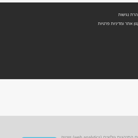
רת נגישות
ון אתר ומדיניות פרטיות
אתר זה עושה שימוש בקובצי cookies, לרבות קובצי cookies של צד שלישי, עבור שיפור הפונקציונליות, שיפור חוויית הגלישה, ניתוח התנהגות גולשים (web analytics) ושיווק