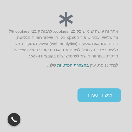
AUS אוסטרליץ אדריכלות
קק"ל 71 טבעון
טלפון:
04-8772469
דוא״ל:
info@aus.co.il
אתר זה עושה שימוש בקובצי cookies, לרבות קובצי cookies של
צד שלישי, עבור שיפור הפונקציונליות, שיפור חוויית הגלישה,
ניתוח התנהגות גולשים (web analytics) ושיווק ממוקד. המשך
גלישה באתר זה מבלי לשנות את הגדרת קובצי ה-cookies של
Instagram
LinkedIn
YouTube
Google+
Facebook
הדפדפן, מהווה אישור לשימוש שלנו בקובצי cookies.
הצהרת נגישות
למידע נוסף, עיין
בהצהרת הפרטיות
שלנו.
תקנון אתר ומדיניות פרטיות
אישור וסגירה
גלילה
לראש
העמוד