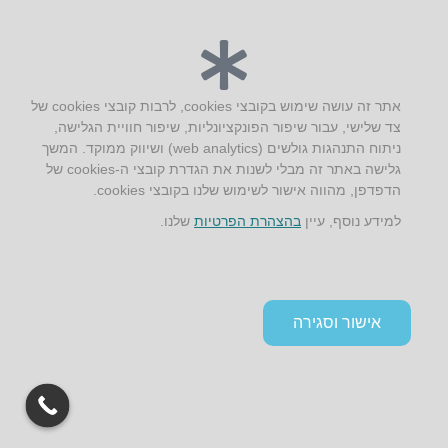
יצירת קשר
AUS אוסטרליץ אדריכלות
אתר זה עושה שימוש בקובצי cookies, לרבות קובצי cookies של
צד שלישי, עבור שיפור הפונקציונליות, שיפור חוויית הגלישה,
קק"ל 71 טבעון
ניתוח התנהגות גולשים (web analytics) ושיווק ממוקד. המשך
טלפון:
04-8772469
גלישה באתר זה מבלי לשנות את הגדרת קובצי ה-cookies של
דוא״ל:
info@aus.co.il
הדפדפן, מהווה אישור לשימוש שלנו בקובצי cookies.
למידע נוסף, עיין
בהצהרת הפרטיות
שלנו.
Instagram
LinkedIn
YouTube
Google+
Facebook
הצהרת נגישות
תקנון אתר ומדיניות פרטיות
אישור וסגירה
גלילה
לראש
העמוד