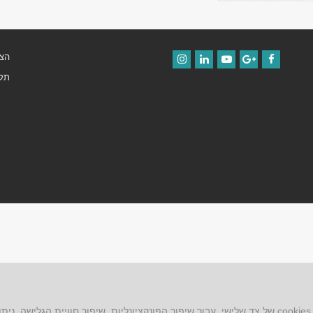
הצה
Instagram
LinkedIn
YouTube
Google+
Facebook
תקנ