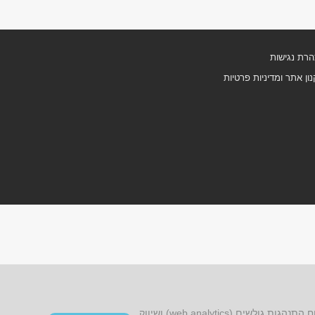
רת נגישות
ון אתר ומדיניות פרטיות
אתר זה עושה שימוש בקובצי cookies, לרבות קובצי cookies של צד שלישי, עבור שיפור הפונקציונליות, שיפור חוויית הגלישה, ניתוח התנהגות גולשים (web analytics) ושיווק