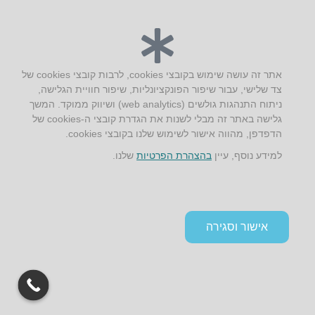
טלפון:
04-8772469
דוא״ל:
info@aus.co.il
אתר זה עושה שימוש בקובצי cookies, לרבות קובצי cookies של
Instagram
LinkedIn
YouTube
Google+
Facebook
צד שלישי, עבור שיפור הפונקציונליות, שיפור חוויית הגלישה,
ניתוח התנהגות גולשים (web analytics) ושיווק ממוקד. המשך
הצהרת נגישות
גלישה באתר זה מבלי לשנות את הגדרת קובצי ה-cookies של
תקנון אתר ומדיניות פרטיות
הדפדפן, מהווה אישור לשימוש שלנו בקובצי cookies.
למידע נוסף, עיין
בהצהרת הפרטיות
שלנו.
אישור וסגירה
גלילה
לראש
העמוד