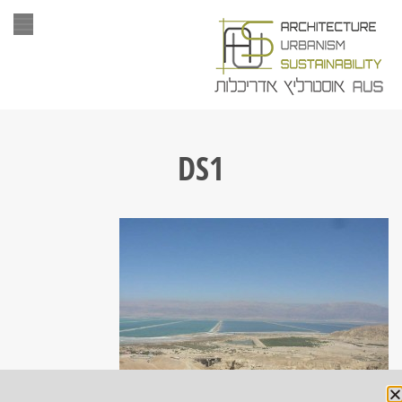
תפר
DS1