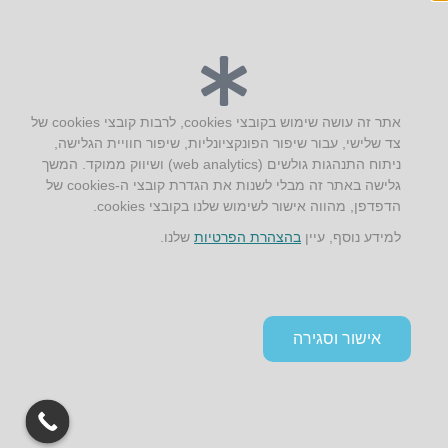
יצירת קשר
אתר זה עושה שימוש בקובצי cookies, לרבות קובצי cookies של
צד שלישי, עבור שיפור הפונקציונליות, שיפור חוויית הגלישה,
AUS אוסטרליץ אדריכלות
ניתוח התנהגות גולשים (web analytics) ושיווק ממוקד. המשך
קק"ל 71 טבעון
גלישה באתר זה מבלי לשנות את הגדרת קובצי ה-cookies של
טלפון:
04-8772469
הדפדפן, מהווה אישור לשימוש שלנו בקובצי cookies.
דוא״ל:
info@aus.co.il
למידע נוסף, עיין
בהצהרת הפרטיות
שלנו.
Instagram
LinkedIn
YouTube
Google+
Facebook
הצהרת נגישות
אישור וסגירה
תקנון אתר ומדיניות פרטיות
גלילה
לראש