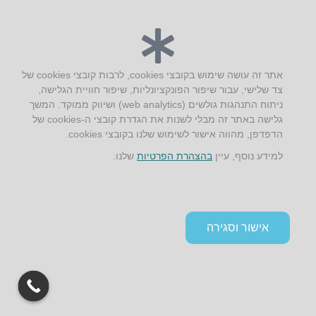
יצירת קשר
אתר זה עושה שימוש בקובצי cookies, לרבות קובצי cookies של
AUS אוסטרליץ אדריכלות
צד שלישי, עבור שיפור הפונקציונליות, שיפור חוויית הגלישה,
קק"ל 71 טבעון
ניתוח התנהגות גולשים (web analytics) ושיווק ממוקד. המשך
טלפון:
04-8772469
גלישה באתר זה מבלי לשנות את הגדרת קובצי ה-cookies של
דוא״ל:
info@aus.co.il
הדפדפן, מהווה אישור לשימוש שלנו בקובצי cookies.
למידע נוסף, עיין
בהצהרת הפרטיות
שלנו.
Instagram
LinkedIn
YouTube
Google+
Facebook
הצהרת נגישות
אישור וסגירה
תקנון אתר ומדיניות פרטיות
גלילה
לראש
העמוד