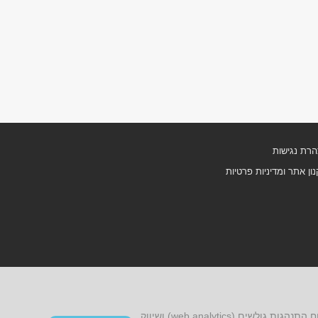
רת נגישות
ון אתר ומדיניות פרטיות
אתר זה עושה שימוש בקובצי cookies, לרבות קובצי cookies של צד שלישי, עבור שיפור הפונקציונליות, שיפור חוויית הגלישה, ניתוח התנהגות גולשים (web analytics) ושיווק