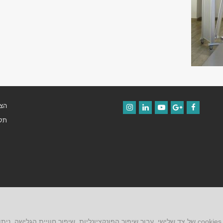
הצה
Instagram
LinkedIn
YouTube
Google+
Facebook
תקנ