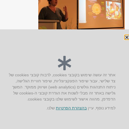
יצירת קשר
אתר זה עושה שימוש בקובצי cookies, לרבות קובצי cookies של
צד שלישי, עבור שיפור הפונקציונליות, שיפור חוויית הגלישה,
AUS אוסטרליץ אדריכלות
ניתוח התנהגות גולשים (web analytics) ושיווק ממוקד. המשך
קק"ל 71 טבעון
גלישה באתר זה מבלי לשנות את הגדרת קובצי ה-cookies של
טלפון:
04-8772469
הדפדפן, מהווה אישור לשימוש שלנו בקובצי cookies.
דוא״ל:
info@aus.co.il
למידע נוסף, עיין
בהצהרת הפרטיות
שלנו.
Instagram
LinkedIn
YouTube
Google+
Facebook