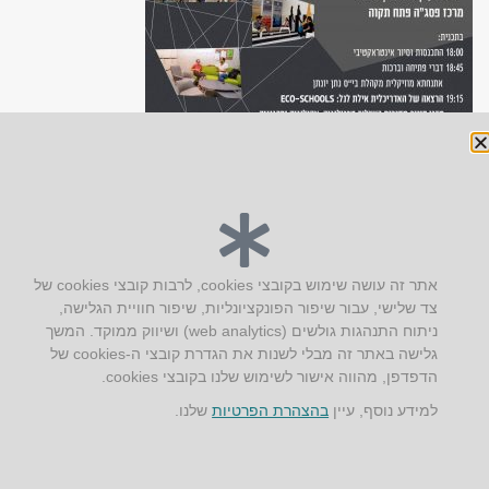
יצירת קשר
אתר זה עושה שימוש בקובצי cookies, לרבות קובצי cookies של
צד שלישי, עבור שיפור הפונקציונליות, שיפור חוויית הגלישה,
AUS אוסטרליץ אדריכלות
ניתוח התנהגות גולשים (web analytics) ושיווק ממוקד. המשך
קק"ל 71 טבעון
גלישה באתר זה מבלי לשנות את הגדרת קובצי ה-cookies של
טלפון:
04-8772469
הדפדפן, מהווה אישור לשימוש שלנו בקובצי cookies.
דוא״ל:
info@aus.co.il
למידע נוסף, עיין
בהצהרת הפרטיות
שלנו.
Instagram
LinkedIn
YouTube
Google+
Facebook