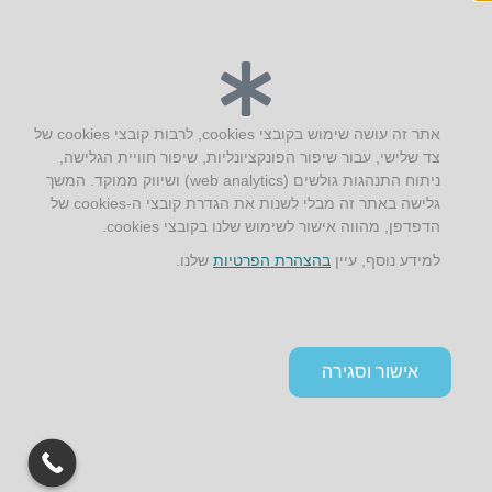
יצירת קשר
אתר זה עושה שימוש בקובצי cookies, לרבות קובצי cookies של
צד שלישי, עבור שיפור הפונקציונליות, שיפור חוויית הגלישה,
AUS אוסטרליץ אדריכלות
ניתוח התנהגות גולשים (web analytics) ושיווק ממוקד. המשך
קק"ל 71 טבעון
גלישה באתר זה מבלי לשנות את הגדרת קובצי ה-cookies של
טלפון:
04-8772469
הדפדפן, מהווה אישור לשימוש שלנו בקובצי cookies.
דוא״ל:
info@aus.co.il
למידע נוסף, עיין
בהצהרת הפרטיות
שלנו.
Instagram
LinkedIn
YouTube
Google+
Facebook
הצהרת נגישות
אישור וסגירה
תקנון אתר ומדיניות פרטיות
גלילה
לראש