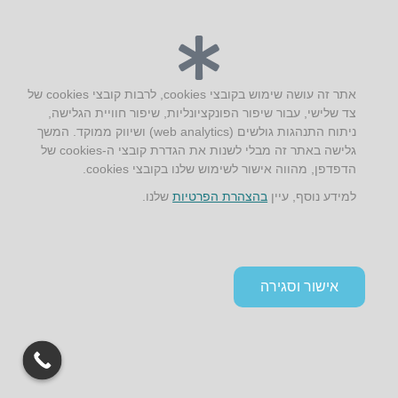
יצירת קשר
AUS אוסטרליץ אדריכלות
קק"ל 71 טבעון
אתר זה עושה שימוש בקובצי cookies, לרבות קובצי cookies של
טלפון:
04-8772469
צד שלישי, עבור שיפור הפונקציונליות, שיפור חוויית הגלישה,
דוא״ל:
info@aus.co.il
ניתוח התנהגות גולשים (web analytics) ושיווק ממוקד. המשך
גלישה באתר זה מבלי לשנות את הגדרת קובצי ה-cookies של
הדפדפן, מהווה אישור לשימוש שלנו בקובצי cookies.
Instagram
LinkedIn
YouTube
Google+
Facebook
למידע נוסף, עיין
בהצהרת הפרטיות
שלנו.
הצהרת נגישות
תקנון אתר ומדיניות פרטיות
אישור וסגירה
גלילה
לראש
העמוד