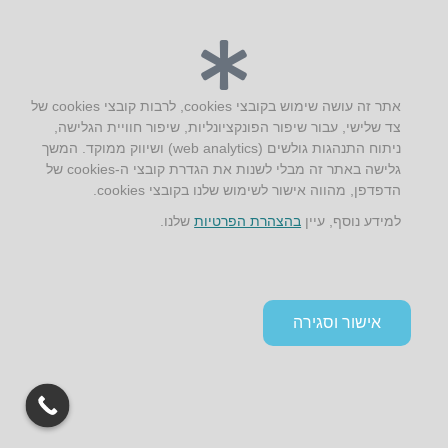
יצירת קשר
AUS אוסטרליץ אדריכלות
קק"ל 71 טבעון
אתר זה עושה שימוש בקובצי cookies, לרבות קובצי cookies של
טלפון:
04-8772469
צד שלישי, עבור שיפור הפונקציונליות, שיפור חוויית הגלישה,
דוא״ל:
info@aus.co.il
ניתוח התנהגות גולשים (web analytics) ושיווק ממוקד. המשך
גלישה באתר זה מבלי לשנות את הגדרת קובצי ה-cookies של
הדפדפן, מהווה אישור לשימוש שלנו בקובצי cookies.
Instagram
LinkedIn
YouTube
Google+
Facebook
למידע נוסף, עיין
בהצהרת הפרטיות
שלנו.
הצהרת נגישות
תקנון אתר ומדיניות פרטיות
אישור וסגירה
גלילה
לראש
העמוד