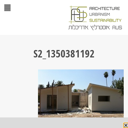
תפר
S2_1350381192