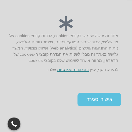
יצירת קשר
אתר זה עושה שימוש בקובצי cookies, לרבות קובצי cookies של
צד שלישי, עבור שיפור הפונקציונליות, שיפור חוויית הגלישה,
AUS אוסטרליץ אדריכלות
ניתוח התנהגות גולשים (web analytics) ושיווק ממוקד. המשך
קק"ל 71 טבעון
גלישה באתר זה מבלי לשנות את הגדרת קובצי ה-cookies של
טלפון:
04-8772469
הדפדפן, מהווה אישור לשימוש שלנו בקובצי cookies.
דוא״ל:
info@aus.co.il
למידע נוסף, עיין
בהצהרת הפרטיות
שלנו.
Instagram
LinkedIn
YouTube
Google+
Facebook
הצהרת נגישות
אישור וסגירה
תקנון אתר ומדיניות פרטיות
גלילה
לראש