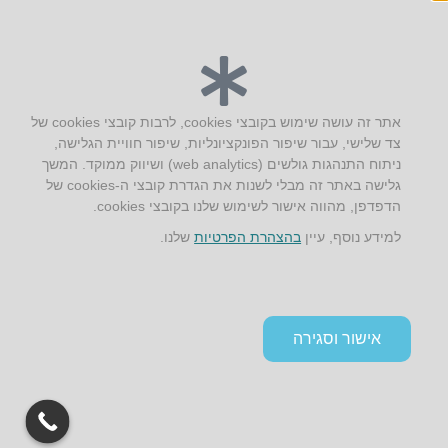
יצירת קשר
אתר זה עושה שימוש בקובצי cookies, לרבות קובצי cookies של
צד שלישי, עבור שיפור הפונקציונליות, שיפור חוויית הגלישה,
AUS אוסטרליץ אדריכלות
ניתוח התנהגות גולשים (web analytics) ושיווק ממוקד. המשך
קק"ל 71 טבעון
גלישה באתר זה מבלי לשנות את הגדרת קובצי ה-cookies של
טלפון:
04-8772469
הדפדפן, מהווה אישור לשימוש שלנו בקובצי cookies.
דוא״ל:
info@aus.co.il
למידע נוסף, עיין
בהצהרת הפרטיות
שלנו.
Instagram
LinkedIn
YouTube
Google+
Facebook
הצהרת נגישות
אישור וסגירה
תקנון אתר ומדיניות פרטיות
גלילה
לראש