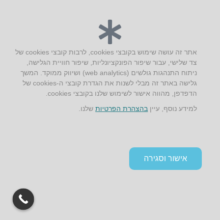
יצירת קשר
אתר זה עושה שימוש בקובצי cookies, לרבות קובצי cookies של
AUS אוסטרליץ אדריכלות
צד שלישי, עבור שיפור הפונקציונליות, שיפור חוויית הגלישה,
ניתוח התנהגות גולשים (web analytics) ושיווק ממוקד. המשך
קק"ל 71 טבעון
גלישה באתר זה מבלי לשנות את הגדרת קובצי ה-cookies של
טלפון:
04-8772469
הדפדפן, מהווה אישור לשימוש שלנו בקובצי cookies.
דוא״ל:
info@aus.co.il
למידע נוסף, עיין
בהצהרת הפרטיות
שלנו.
Instagram
LinkedIn
YouTube
Google+
Facebook
הצהרת נגישות
אישור וסגירה
תקנון אתר ומדיניות פרטיות
גלילה
לראש
העמוד