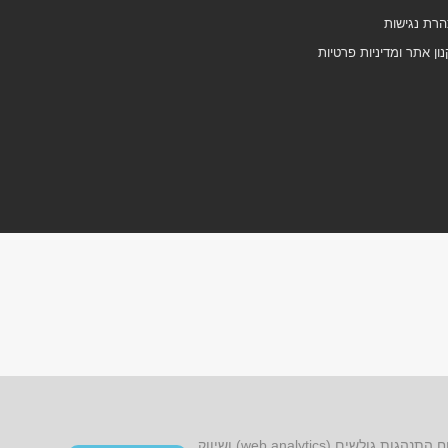
רת נגישות
ון אתר ומדיניות פרטיות
אתר זה עושה שימוש בקובצי cookies, לרבות קובצי cookies של צד שלישי, עבור שיפור הפונקציונליות, שיפור חוויית הגלישה, ניתוח התנהגות גולשים (web analytics) ושיווק