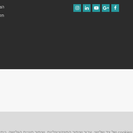
הצה
Instagram
LinkedIn
YouTube
Google+
Facebook
תקנ