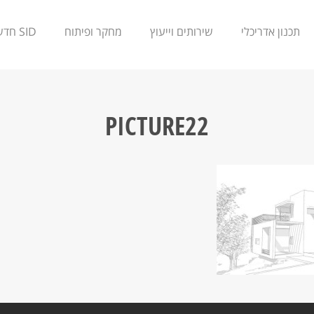
תכנון אדריכלי
שירותים וייעוץ
מחקר ופיתוח
SID חדשנות
PICTURE22