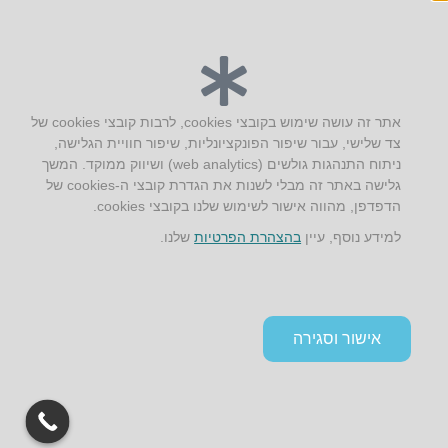
יצירת קשר
אתר זה עושה שימוש בקובצי cookies, לרבות קובצי cookies של
צד שלישי, עבור שיפור הפונקציונליות, שיפור חוויית הגלישה,
AUS אוסטרליץ אדריכלות
ניתוח התנהגות גולשים (web analytics) ושיווק ממוקד. המשך
קק"ל 71 טבעון
גלישה באתר זה מבלי לשנות את הגדרת קובצי ה-cookies של
טלפון:
04-8772469
הדפדפן, מהווה אישור לשימוש שלנו בקובצי cookies.
דוא״ל:
info@aus.co.il
למידע נוסף, עיין
בהצהרת הפרטיות
שלנו.
Instagram
LinkedIn
YouTube
Google+
Facebook
הצהרת נגישות
אישור וסגירה
תקנון אתר ומדיניות פרטיות
גלילה
לראש