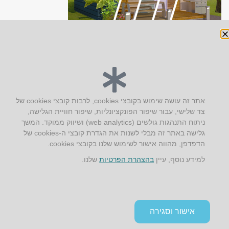
יצירת קשר
אתר זה עושה שימוש בקובצי cookies, לרבות קובצי cookies של
צד שלישי, עבור שיפור הפונקציונליות, שיפור חוויית הגלישה,
AUS אוסטרליץ אדריכלות
ניתוח התנהגות גולשים (web analytics) ושיווק ממוקד. המשך
קק"ל 71 טבעון
גלישה באתר זה מבלי לשנות את הגדרת קובצי ה-cookies של
טלפון:
04-8772469
הדפדפן, מהווה אישור לשימוש שלנו בקובצי cookies.
דוא״ל:
info@aus.co.il
למידע נוסף, עיין
בהצהרת הפרטיות
שלנו.
Instagram
LinkedIn
YouTube
Google+
Facebook
הצהרת נגישות
אישור וסגירה
תקנון אתר ומדיניות פרטיות