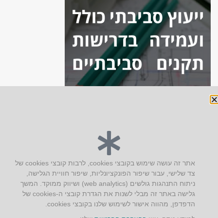
יצירת קשר
אתר זה עושה שימוש בקובצי cookies, לרבות קובצי cookies של
צד שלישי, עבור שיפור הפונקציונליות, שיפור חוויית הגלישה,
AUS אוסטרליץ אדריכלות
ניתוח התנהגות גולשים (web analytics) ושיווק ממוקד. המשך
קק"ל 71 טבעון
גלישה באתר זה מבלי לשנות את הגדרת קובצי ה-cookies של
טלפון:
04-8772469
הדפדפן, מהווה אישור לשימוש שלנו בקובצי cookies.
דוא״ל:
info@aus.co.il