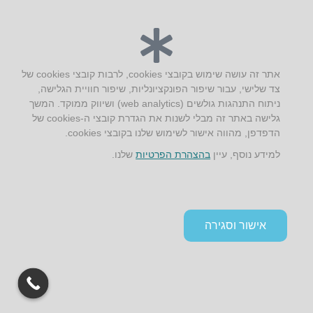
יצירת קשר
AUS אוסטרליץ אדריכלות
אתר זה עושה שימוש בקובצי cookies, לרבות קובצי cookies של
קק"ל 71 טבעון
צד שלישי, עבור שיפור הפונקציונליות, שיפור חוויית הגלישה,
טלפון:
04-8772469
ניתוח התנהגות גולשים (web analytics) ושיווק ממוקד. המשך
דוא״ל:
info@aus.co.il
גלישה באתר זה מבלי לשנות את הגדרת קובצי ה-cookies של
הדפדפן, מהווה אישור לשימוש שלנו בקובצי cookies.
למידע נוסף, עיין
בהצהרת הפרטיות
שלנו.
Instagram
LinkedIn
YouTube
Google+
Facebook
הצהרת נגישות
תקנון אתר ומדיניות פרטיות
אישור וסגירה
גלילה
לראש
העמוד