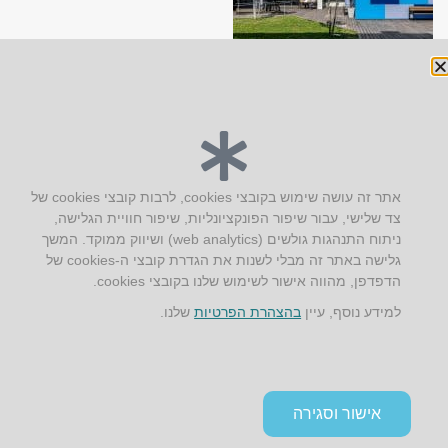
יצירת קשר
אתר זה עושה שימוש בקובצי cookies, לרבות קובצי cookies של
צד שלישי, עבור שיפור הפונקציונליות, שיפור חוויית הגלישה,
AUS אוסטרליץ אדריכלות
ניתוח התנהגות גולשים (web analytics) ושיווק ממוקד. המשך
קק"ל 71 טבעון
גלישה באתר זה מבלי לשנות את הגדרת קובצי ה-cookies של
טלפון:
04-8772469
הדפדפן, מהווה אישור לשימוש שלנו בקובצי cookies.
דוא״ל:
info@aus.co.il
למידע נוסף, עיין
בהצהרת הפרטיות
שלנו.
Instagram
LinkedIn
YouTube
Google+
Facebook
הצהרת נגישות
אישור וסגירה
תקנון אתר ומדיניות פרטיות