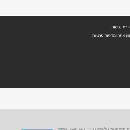
רת נגישות
ון אתר ומדיניות פרטיות
אתר זה עושה שימוש בקובצי cookies, לרבות קובצי cookies של צד שלישי, עבור שיפור הפונקציונליות, שיפור חוויית הגלישה, ניתוח התנהגות גולשים (web analytics) ושיווק