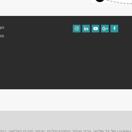
הצה
Instagram
LinkedIn
YouTube
Google+
Facebook
תקנ