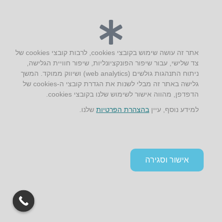
יצירת קשר
אתר זה עושה שימוש בקובצי cookies, לרבות קובצי cookies של
צד שלישי, עבור שיפור הפונקציונליות, שיפור חוויית הגלישה,
AUS אוסטרליץ אדריכלות
ניתוח התנהגות גולשים (web analytics) ושיווק ממוקד. המשך
קק"ל 71 טבעון
גלישה באתר זה מבלי לשנות את הגדרת קובצי ה-cookies של
טלפון:
04-8772469
הדפדפן, מהווה אישור לשימוש שלנו בקובצי cookies.
דוא״ל:
info@aus.co.il
למידע נוסף, עיין
בהצהרת הפרטיות
שלנו.
Instagram
LinkedIn
YouTube
Google+
Facebook
הצהרת נגישות
אישור וסגירה
תקנון אתר ומדיניות פרטיות
גלילה
לראש
העמוד