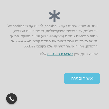
יצירת קשר
AUS אוסטרליץ אדריכלות
אתר זה עושה שימוש בקובצי cookies, לרבות קובצי cookies של
קק"ל 71 טבעון
צד שלישי, עבור שיפור הפונקציונליות, שיפור חוויית הגלישה,
טלפון:
04-8772469
ניתוח התנהגות גולשים (web analytics) ושיווק ממוקד. המשך
דוא״ל:
info@aus.co.il
גלישה באתר זה מבלי לשנות את הגדרת קובצי ה-cookies של
הדפדפן, מהווה אישור לשימוש שלנו בקובצי cookies.
למידע נוסף, עיין
בהצהרת הפרטיות
שלנו.
Instagram
LinkedIn
YouTube
Google+
Facebook
הצהרת נגישות
תקנון אתר ומדיניות פרטיות
אישור וסגירה
גלילה
לראש
העמוד