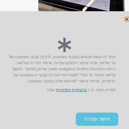
יצירת קשר
אתר זה עושה שימוש בקובצי cookies, לרבות קובצי cookies של
צד שלישי, עבור שיפור הפונקציונליות, שיפור חוויית הגלישה,
AUS אוסטרליץ אדריכלות
ניתוח התנהגות גולשים (web analytics) ושיווק ממוקד. המשך
קק"ל 71 טבעון
גלישה באתר זה מבלי לשנות את הגדרת קובצי ה-cookies של
טלפון:
04-8772469
הדפדפן, מהווה אישור לשימוש שלנו בקובצי cookies.
דוא״ל:
info@aus.co.il
למידע נוסף, עיין
בהצהרת הפרטיות
שלנו.
Instagram
LinkedIn
YouTube
Google+
Facebook
הצהרת נגישות
אישור וסגירה
תקנון אתר ומדיניות פרטיות