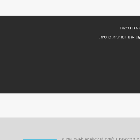
רת נגישות
ון אתר ומדיניות פרטיות
אתר זה עושה שימוש בקובצי cookies, לרבות קובצי cookies של צד שלישי, עבור שיפור הפונקציונליות, שיפור חוויית הגלישה, ניתוח התנהגות גולשים (web analytics) ושיווק