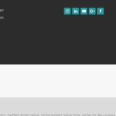
הצה
Instagram
LinkedIn
YouTube
Google+
Facebook
תקנ