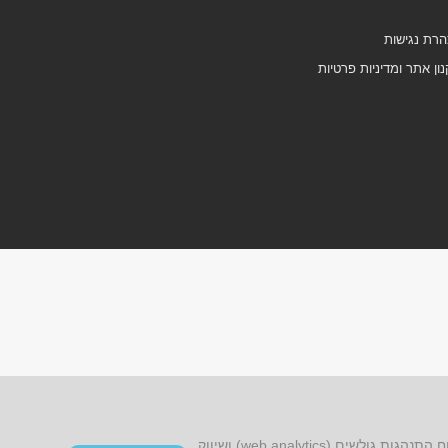
רת נגישות
ון אתר ומדיניות פרטיות
אתר זה עושה שימוש בקובצי cookies, לרבות קובצי cookies של צד שלישי, עבור שיפור הפונקציונליות, שיפור חוויית הגלישה, ניתוח התנהגות גולשים (web analytics) ושיווק