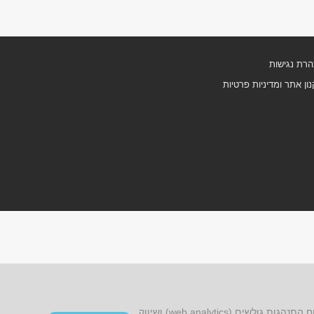
רת נגישות
ון אתר ומדיניות פרטיות
אתר זה עושה שימוש בקובצי cookies, לרבות קובצי cookies של צד שלישי, עבור שיפור הפונקציונליות, שיפור חוויית הגלישה, ניתוח התנהגות גולשים (web analytics) ושיווק