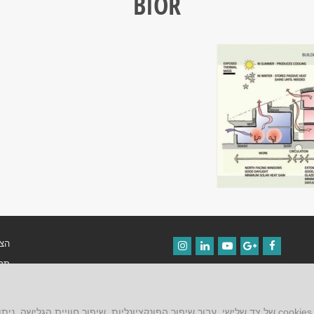
BIOR
הצה
Instagram
LinkedIn
YouTube
Google+
Facebook
תקנ