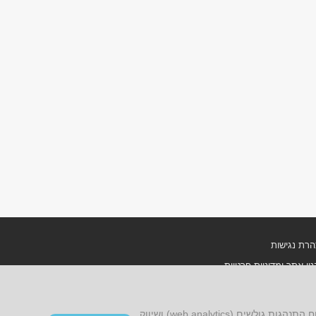
רת נגישות
ון אתר ומדיניות פרטיות
אתר זה עושה שימוש בקובצי cookies, לרבות קובצי cookies של צד שלישי, עבור שיפור הפונקציונליות, שיפור חוויית הגלישה, ניתוח התנהגות גולשים (web analytics) ושיווק