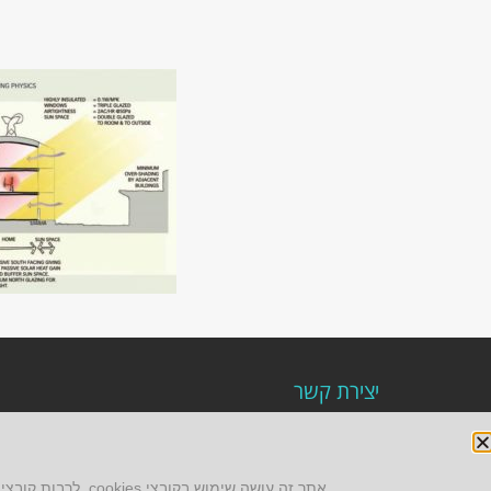
יצירת קשר
AUS אוסטרליץ אדריכלות
קק"ל 71 טבעון