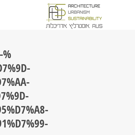
-
7%9D-
7%AA-
7%9D-
5%D7%A8-
1%D7%99-