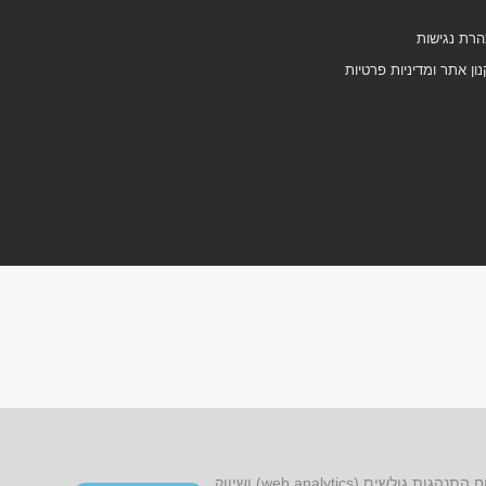
רת נגישות
ון אתר ומדיניות פרטיות
אתר זה עושה שימוש בקובצי cookies, לרבות קובצי cookies של צד שלישי, עבור שיפור הפונקציונליות, שיפור חוויית הגלישה, ניתוח התנהגות גולשים (web analytics) ושיווק