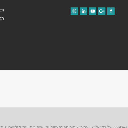
הצה
Instagram
LinkedIn
YouTube
Google+
Facebook
תקנ