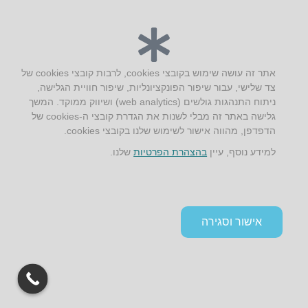
AUS אוסטרליץ אדריכלות
קק"ל 71 טבעון
טלפון:
04-8772469
דוא״ל:
info@aus.co.il
אתר זה עושה שימוש בקובצי cookies, לרבות קובצי cookies של
צד שלישי, עבור שיפור הפונקציונליות, שיפור חוויית הגלישה,
ניתוח התנהגות גולשים (web analytics) ושיווק ממוקד. המשך
גלישה באתר זה מבלי לשנות את הגדרת קובצי ה-cookies של
Instagram
LinkedIn
YouTube
Google+
Facebook
הדפדפן, מהווה אישור לשימוש שלנו בקובצי cookies.
הצהרת נגישות
למידע נוסף, עיין
בהצהרת הפרטיות
שלנו.
תקנון אתר ומדיניות פרטיות
אישור וסגירה
גלילה
לראש
העמוד