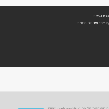
רת נגישות
ון אתר ומדיניות פרטיות
אתר זה עושה שימוש בקובצי cookies, לרבות קובצי cookies של צד שלישי, עבור שיפור הפונקציונליות, שיפור חוויית הגלישה, ניתוח התנהגות גולשים (web analytics) ושיווק