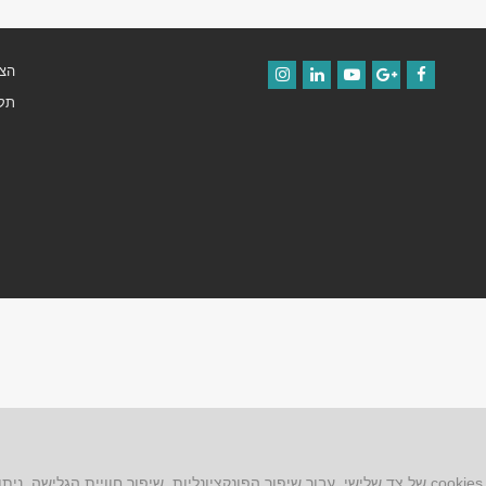
הצה
Instagram
LinkedIn
YouTube
Google+
Facebook
תקנ