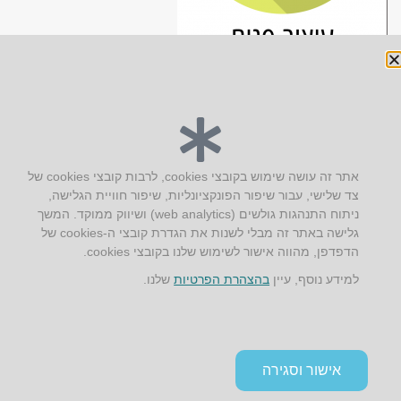
יצירת קשר
אתר זה עושה שימוש בקובצי cookies, לרבות קובצי cookies של
צד שלישי, עבור שיפור הפונקציונליות, שיפור חוויית הגלישה,
AUS אוסטרליץ אדריכלות
ניתוח התנהגות גולשים (web analytics) ושיווק ממוקד. המשך
קק"ל 71 טבעון
גלישה באתר זה מבלי לשנות את הגדרת קובצי ה-cookies של
טלפון:
04-8772469
הדפדפן, מהווה אישור לשימוש שלנו בקובצי cookies.
דוא״ל:
info@aus.co.il
למידע נוסף, עיין
בהצהרת הפרטיות
שלנו.
Instagram
LinkedIn
YouTube
Google+
Facebook
הצהרת נגישות
אישור וסגירה
תקנון אתר ומדיניות פרטיות