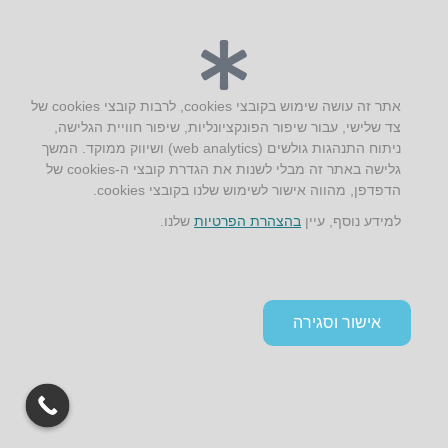
יצירת קשר
אתר זה עושה שימוש בקובצי cookies, לרבות קובצי cookies של
AUS אוסטרליץ אדריכלות
צד שלישי, עבור שיפור הפונקציונליות, שיפור חוויית הגלישה,
ניתוח התנהגות גולשים (web analytics) ושיווק ממוקד. המשך
קק"ל 71 טבעון
גלישה באתר זה מבלי לשנות את הגדרת קובצי ה-cookies של
טלפון:
04-8772469
הדפדפן, מהווה אישור לשימוש שלנו בקובצי cookies.
דוא״ל:
info@aus.co.il
למידע נוסף, עיין
בהצהרת הפרטיות
שלנו.
Instagram
LinkedIn
YouTube
Google+
Facebook
הצהרת נגישות
אישור וסגירה
תקנון אתר ומדיניות פרטיות
גלילה
לראש
העמוד